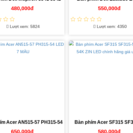
3558 3567 ZIN
E7240 ZIN LED
480,000đ
550,000đ
Lượt xem: 5824
Lượt xem: 4350
ím Acer AN515-57 PH315-54
Bàn phím Acer SF315 SF3
LED 7 MÀU
A315-54K ZIN LED chính h
650,000đ
580,000đ