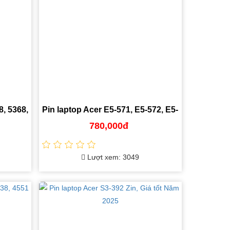
8, 5368,
Pin laptop Acer E5-571, E5-572, E5-
g
421 chính hãng, giá rẻ
780,000đ
Lượt xem: 3049