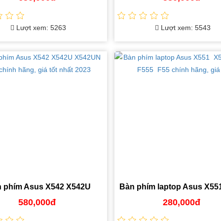
ưu đãi
Lượt xem: 5263
Lượt xem: 5543
 phím Asus X542 X542U
Bàn phím laptop Asus X55
N ZIN chính hãng, giá tốt
X553 F555 F55 chính hãn
580,000đ
280,000đ
nhất 2023
tốt