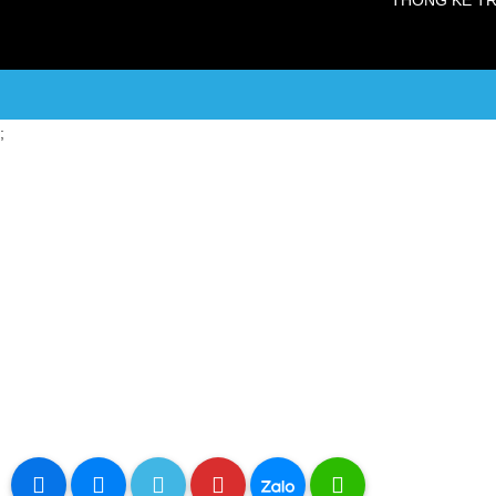
THỐNG KÊ 
;