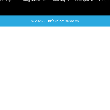
TRUY CẬP:
Đang online: 12 Hôm nay: 1 Hôm qua: 0 Tổng tru
© 2026 - Thiết kế bởi sikido.vn