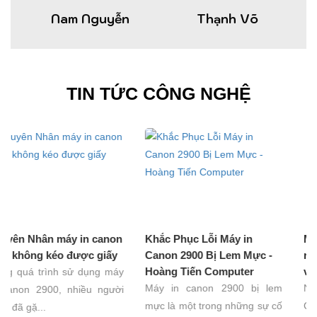
Nam Nguyễn
Thạnh Võ
TIN TỨC CÔNG NGHỆ
 canon
Khắc Phục Lỗi Máy in
Máy in canon g2010
c giấy
Canon 2900 Bị Lem Mực -
ra mực đen - Nguyê
Hoàng Tiến Computer
và cách khắc phục
ụng máy
Máy in canon 2900 bị lem
Nếu bạn sở hữu chiếc
u người
mực là một trong những sự cố
Canon G2010 mà gặ