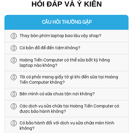
Cách Thay Mực Máy In canon Đơn Giản Và Hiệu Quả
HỎI ĐÁP VÀ Ý KIẾN
CÂU HỎI THƯỜNG GẶP
Dịch vụ sửa máy in canon chuyên nghiệp - HOÀNG TIẾN
COMPUTER
Thay bàn phím laptop bao lâu vậy shop?
Máy in không in được - Nguyên Nhân và cách khắc phục
Có bản đồ để đến tiệm không?
hiệu quả nhất
Hoàng Tiến Computer có thể sửa bất kỳ hãng
Xử lý Máy in canon 2900 bị kẹt giấy - Hoàng Tiến
laptop nào không?
Computer
Tôi có phải mang giấy tờ gì khi đến sửa tại Hoàng
Tiến Computer không?
Hướng dẫn cách thay mực máy in Canon 6030W tại nhà
đơn giản
Bên mình có sữa chưa tận nơi không?
Các dịch vụ sửa chữa tại Hoàng Tiến Computer có
Dịch vụ cài windows tại nhà nhanh chóng với giá rẻ tại
được bảo hành không?
TP.HCM
Có bảo hành đối với dịch vụ sửa chữa màn hình
Dịch vụ sửa máy in tại nhà giá rẻ, uy tín tại TPHCM
không?