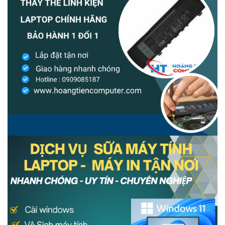
Nguyên Nhân máy in canon 2900 không kéo được giấy
Khắc Phục Lỗi Máy in Canon 2900 Bị Lem Mực - Hoàng
Tiến Computer
Máy in canon g2010 không ra mực đen - Nguyên nhân và
cách khắc phục
Máy in HP bị kẹt giấy - Nguyên nhân, cách khắc phục
Khắc Phục Máy Tính Bị Treo Màn Hình Starting Windows
10
cách sửa bàn phím bị liệt - Nguyên nhân và cách khắc
phục hiệu quả