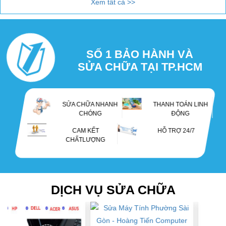
Xem tất cả >>
Cách cài đặt máy in canon 2900 trên máy tính cực đơn
giản
SỐ 1 BẢO HÀNH VÀ
4+ phần mềm kiểm tra cấu hình máy tính tốt nhất
SỬA CHỮA TẠI TP.HCM
Review 3 loại mực máy in màu phổ biến hiện nay
SỬA CHỮA NHANH
THANH TOÁN LINH
CHÓNG
ĐỘNG
So sánh windows 10 và windows 11: Những sự khác biệt
CAM KẾT
HỖ TRỢ 24/7
CHẤTLƯỢNG
3 Cách Nhận Biết Các Loại Mực In Chất Lượng - Nạp Mực
Máy In Giá Rẻ
DỊCH VỤ SỬA CHỮA
Cách Thay Mực Máy In canon Đơn Giản Và Hiệu Quả