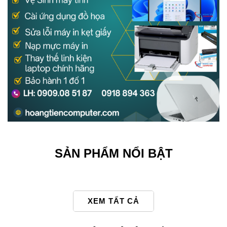
5 cách sửa lỗi laptop tự tắt màn hình đơn giản tại nhà
Cách cài đặt máy in canon 2900 trên máy tính cực đơn
giản
4+ phần mềm kiểm tra cấu hình máy tính tốt nhất
Review 3 loại mực máy in màu phổ biến hiện nay
SẢN PHẨM NỔI BẬT
So sánh windows 10 và windows 11: Những sự khác biệt
3 Cách Nhận Biết Các Loại Mực In Chất Lượng - Nạp Mực
XEM TẤT CẢ
Máy In Giá Rẻ