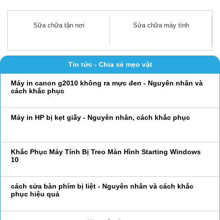
Nguyên Nhân máy in canon 2900 không kéo được giấy
Sữa chữa tận nơi
Sửa chữa máy tính
Khắc Phục Lỗi Máy in Canon 2900 Bị Lem Mực - Hoàng
Tiến Computer
Tin tức - Chia sẻ mẹo vặt
Máy in canon g2010 không ra mực đen - Nguyên nhân và
cách khắc phục
Máy in HP bị kẹt giấy - Nguyên nhân, cách khắc phục
Khắc Phục Máy Tính Bị Treo Màn Hình Starting Windows
10
cách sửa bàn phím bị liệt - Nguyên nhân và cách khắc
phục hiệu quả
5 cách sửa lỗi laptop tự tắt màn hình đơn giản tại nhà