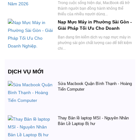
Trong cuộc sống hiện đại, MacBook đã trở
thành người bạn đồng hành không thể
thiếu của nhiều người dùng...
Nạp Mực Máy in Phường Sài Gòn -
Giải Pháp Tối Ưu Cho Doanh
Nghiệp.
Bạn đang tìm kiếm dịch vụ nạp mực máy in
phường sài gòn chất lượng cao để tiết kiệm
chi...
DỊCH VỤ MỚI
Sửa Macbook Quận Bình Thạnh - Hoàng
Tiến Computer
Thay Bản lề laptop MSI - Nguyên Nhân
Bản Lề Laptop Bị hư