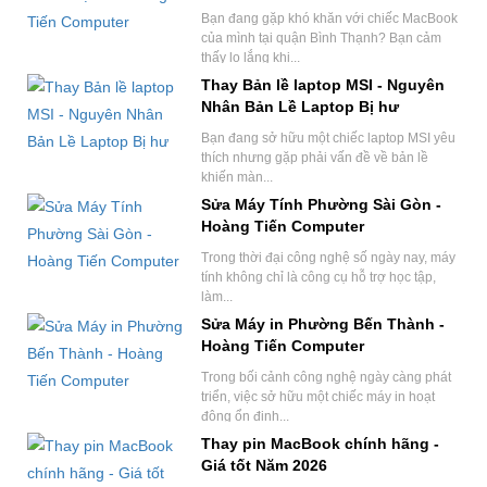
Bạn đang gặp khó khăn với chiếc MacBook
của mình tại quận Bình Thạnh? Bạn cảm
thấy lo lắng khi...
Thay Bản lề laptop MSI - Nguyên
Nhân Bản Lề Laptop Bị hư
Bạn đang sở hữu một chiếc laptop MSI yêu
thích nhưng gặp phải vấn đề về bản lề
khiến màn...
Sửa Máy Tính Phường Sài Gòn -
Hoàng Tiến Computer
Trong thời đại công nghệ số ngày nay, máy
tính không chỉ là công cụ hỗ trợ học tập,
làm...
Sửa Máy in Phường Bến Thành -
Hoàng Tiến Computer
Trong bối cảnh công nghệ ngày càng phát
triển, việc sở hữu một chiếc máy in hoạt
động ổn định...
Thay pin MacBook chính hãng -
Giá tốt Năm 2026