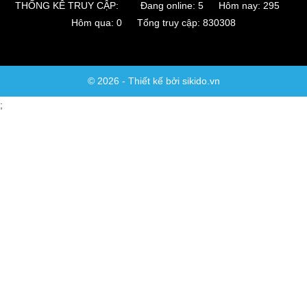
THỐNG KÊ TRUY CẬP:
Đang online: 5 Hôm nay: 295
Hôm qua: 0 Tổng truy cập: 830308
© 2026 - Thiết kế bởi sikido.vn
;