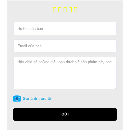
Gửi ảnh thực tế
GỬI