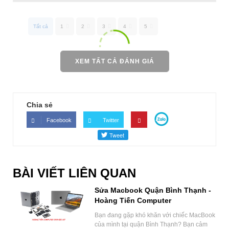
Tất cả
1
2
3
4
5
XEM TẤT CẢ ĐÁNH GIÁ
Chia sẻ
Facebook
Twitter
BÀI VIẾT LIÊN QUAN
Sửa Macbook Quận Bình Thạnh -
Hoàng Tiến Computer
Bạn đang gặp khó khăn với chiếc MacBook
của mình tại quận Bình Thạnh? Bạn cảm