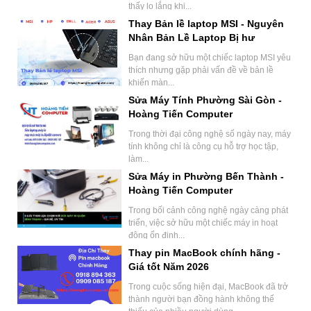
thấy lo lắng khi...
Thay Bản lề laptop MSI - Nguyên
Nhân Bản Lề Laptop Bị hư
Bạn đang sở hữu một chiếc laptop MSI yêu
thích nhưng gặp phải vấn đề về bản lề
khiến màn...
Sửa Máy Tính Phường Sài Gòn -
Hoàng Tiến Computer
Trong thời đại công nghệ số ngày nay, máy
tính không chỉ là công cụ hỗ trợ học tập,
làm...
Sửa Máy in Phường Bến Thành -
Hoàng Tiến Computer
Trong bối cảnh công nghệ ngày càng phát
triển, việc sở hữu một chiếc máy in hoạt
động ổn định...
Thay pin MacBook chính hãng -
Giá tốt Năm 2026
Trong cuộc sống hiện đại, MacBook đã trở
thành người bạn đồng hành không thể