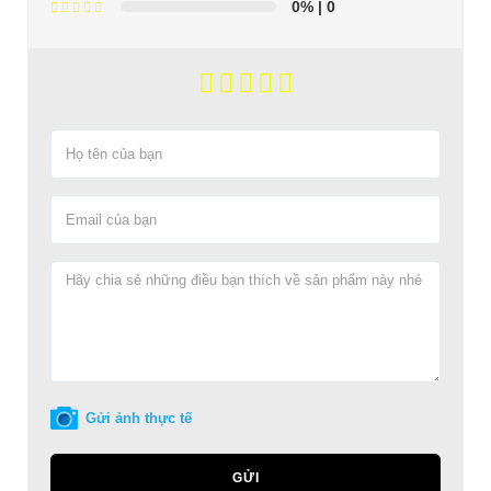
0%
| 0
Gửi ảnh thực tế
GỬI