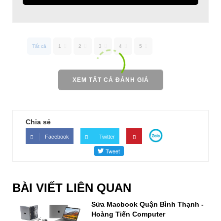
Tất cả
1
2
3
4
5
XEM TẤT CẢ ĐÁNH GIÁ
Chia sẻ
Facebook
Twitter
BÀI VIẾT LIÊN QUAN
Sửa Macbook Quận Bình Thạnh -
Hoàng Tiến Computer