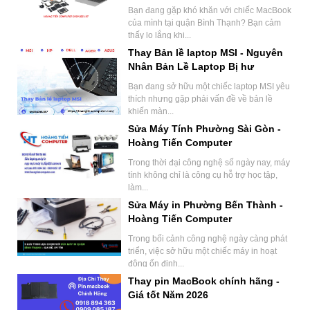
Bạn đang gặp khó khăn với chiếc MacBook
của mình tại quận Bình Thạnh? Bạn cảm
thấy lo lắng khi...
Thay Bản lề laptop MSI - Nguyên
Nhân Bản Lề Laptop Bị hư
Bạn đang sở hữu một chiếc laptop MSI yêu
thích nhưng gặp phải vấn đề về bản lề
khiến màn...
Sửa Máy Tính Phường Sài Gòn -
Hoàng Tiến Computer
Trong thời đại công nghệ số ngày nay, máy
tính không chỉ là công cụ hỗ trợ học tập,
làm...
Sửa Máy in Phường Bến Thành -
Hoàng Tiến Computer
Trong bối cảnh công nghệ ngày càng phát
triển, việc sở hữu một chiếc máy in hoạt
động ổn định...
Thay pin MacBook chính hãng -
Giá tốt Năm 2026