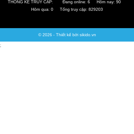
THỐNG KÊ TRUY CẬP:
Đang online: 6 Hôm nay: 90
Hôm qua: 0 Tổng truy cập: 829203
© 2026 - Thiết kế bởi sikido.vn
;