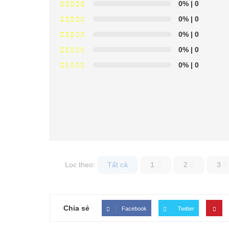
0%
| 0
0%
| 0
0%
| 0
0%
| 0
0%
| 0
Lọc theo:
Tất cả
1
2
3
Chia sẻ
Facebook
Twitter