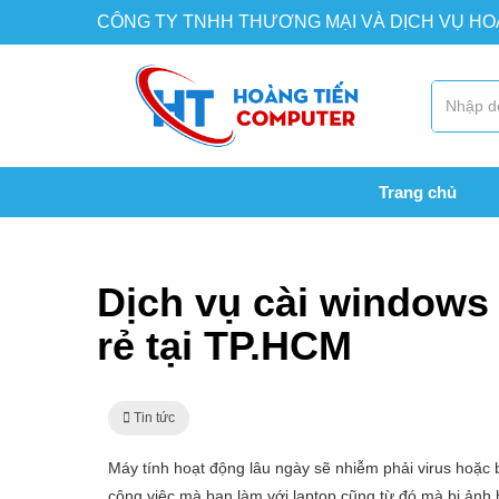
CÔNG TY TNHH THƯƠNG MẠI VÀ DỊCH VỤ H
Trang chủ
Trang chủ
Tin tức
Dịch vụ cài windows tại nhà nh
Dịch vụ cài windows 
rẻ tại TP.HCM
Tin tức
Máy tính hoạt động lâu ngày sẽ nhiễm phải virus hoặc 
công việc mà bạn làm với laptop cũng từ đó mà bị ảnh