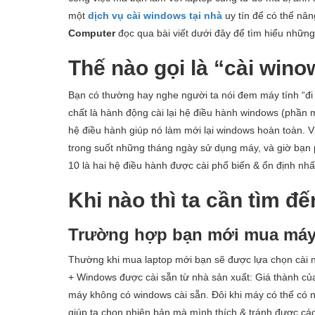
một
dịch vụ cài windows
tại nhà
uy tín để có thể nâ
Computer
đọc qua bài viết dưới đây để tìm hiểu những l
Thế nào gọi là “cài win
Bạn có thường hay nghe người ta nói đem máy tính “đi 
chất là hành động cài lại hệ điều hành windows (phần m
hệ điều hành giúp nó làm mới lại windows hoàn toàn. Vi
trong suốt những tháng ngày sử dụng máy, và giờ bạn 
10 là hai hệ điều hành được cài phổ biến & ổn định nhấ
Khi nào thì ta cần tìm đ
Trường hợp bạn mới mua máy 
Thường khi mua laptop mới bạn sẽ được lựa chọn cài 
+ Windows được cài sẵn từ nhà sản xuất: Giá thành củ
máy không có windows cài sẵn. Đôi khi máy có thể có n
giúp ta chọn phiên bản mà mình thích & tránh được các