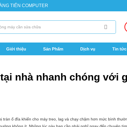
OÀNG TIẾN COMPUTER
Giới thiệu
Sản Phẩm
Dịch vụ
Tin tức
anh chóng với giá rẻ tại TP.HCM
tại nhà nhanh chóng với g
bị tràn ổ đĩa khiến cho máy treo, lag và chạy chậm hơn mức bình thườ
 hưởng không ít. Những lúc này bạn cần phải nghĩ ngay đến chuyện tìm