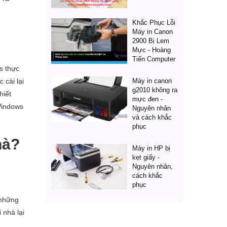
Khắc Phục Lỗi
Máy in Canon
2900 Bị Lem
Mực - Hoàng
Tiến Computer
s thực
 cài lại
Máy in canon
g2010 không ra
hiết
mực đen -
Windows
Nguyên nhân
và cách khắc
phục
hà?
Máy in HP bị
kẹt giấy -
Nguyên nhân,
cách khắc
phục
 những
 nhà lại