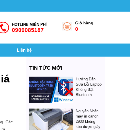
Giỏ hàng
HOTLINE MIỄN PHÍ
0
0909085187
Liên hệ
TIN TỨC MỚI
iá
Hướng Dẫn
Sửa Lỗi Laptop
Không Bật
Bluetooth
Nguyên Nhân
máy in canon
2900 không
ng. Các
kéo được giấy
 ra