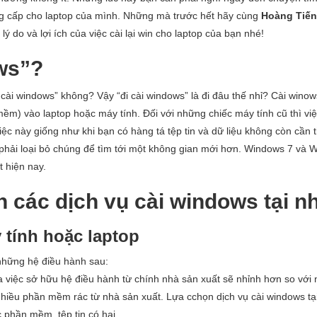
ng cấp cho laptop của mình. Những mà trước hết hãy cùng
Hoàng Tiến
ý do và lợi ích của việc cài lại win cho laptop của bạn nhé!
ows”?
cài windows” không? Vậy “đi cài windows” là đi đâu thế nhỉ? Cài winow
ềm) vào laptop hoặc máy tính. Đối với những chiếc máy tính cũ thì việc
ệc này giống như khi bạn có hàng tá tệp tin và dữ liệu không còn cần t
phải loại bỏ chúng để tìm tới một không gian mới hơn. Windows 7 và 
t hiện nay.
ến các dịch vụ cài windows tại n
tính hoặc laptop
những hệ điều hành sau:
a việc sở hữu hệ điều hành từ chính nhà sản xuất sẽ nhỉnh hơn so với
hiều phần mềm rác từ nhà sản xuất. Lựa cchọn dịch vụ cài windows tại
 phần mềm, tệp tin có hại.