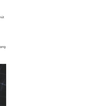
hút
rạng