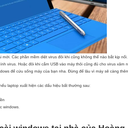
ại mới. Các phần mềm diệt virus đôi khi cũng không thể nào bắt kịp nổi.
ị dính virus. Hoặc đôi khi cắm USB vào máy thôi cũng đủ cho virus xâm 
indows để cứu sống máy của bạn nha. Đừng để lâu vì máy sẽ càng thê
nếu laptop xuất hiện các dấu hiệu bất thường sau:
nền
c windows.