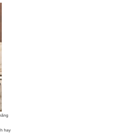
 hãng
nh hay