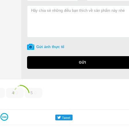
Gửi ảnh thực tế
GỬI
4
5