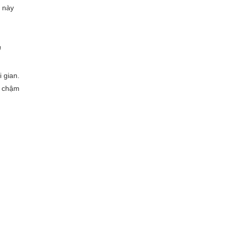
h này
,
 gian.
g chậm