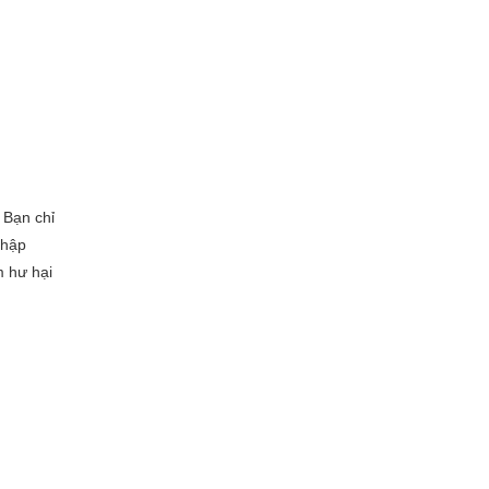
 Bạn chỉ
nhập
m hư hại