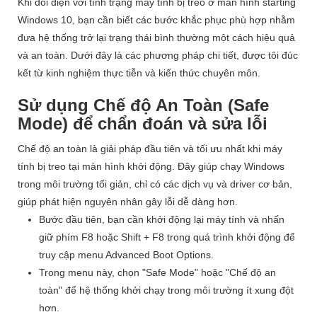
Khi đối diện với tình trạng máy tính bị treo ở màn hình starting
Windows 10, bạn cần biết các bước khắc phục phù hợp nhằm
đưa hệ thống trở lại trạng thái bình thường một cách hiệu quả
và an toàn. Dưới đây là các phương pháp chi tiết, được tôi đúc
kết từ kinh nghiệm thực tiễn và kiến thức chuyên môn.
Sử dụng Chế độ An Toàn (Safe
Mode) để chẩn đoán và sửa lỗi
Chế độ an toàn là giải pháp đầu tiên và tối ưu nhất khi máy
tính bị treo tại màn hình khởi động. Đây giúp chạy Windows
trong môi trường tối giản, chỉ có các dịch vụ và driver cơ bản,
giúp phát hiện nguyên nhân gây lỗi dễ dàng hơn.
Bước đầu tiên, bạn cần khởi động lại máy tính và nhấn
giữ phím F8 hoặc Shift + F8 trong quá trình khởi động để
truy cập menu Advanced Boot Options.
Trong menu này, chọn "Safe Mode" hoặc "Chế độ an
toàn" để hệ thống khởi chạy trong môi trường ít xung đột
hơn.