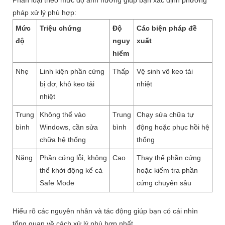
pháp xử lý phù hợp:
Mức
Triệu chứng
Độ
Các biện pháp đề
độ
nguy
xuất
hiểm
Nhẹ
Linh kiện phần cứng
Thấp
Vệ sinh vô keo tải
bị dơ, khô keo tải
nhiệt
nhiệt
Trung
Không thể vào
Trung
Chạy sửa chữa tự
bình
Windows, cần sửa
bình
động hoặc phục hồi hệ
chữa hệ thống
thống
Nặng
Phần cứng lỗi, không
Cao
Thay thế phần cứng
thể khởi động kể cả
hoặc kiểm tra phần
Safe Mode
cứng chuyên sâu
Hiểu rõ các nguyên nhân và tác động giúp bạn có cái nhìn
tổng quan về cách xử lý phù hợp nhất.