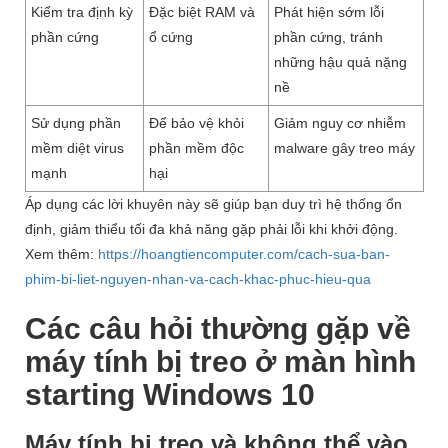
Kiểm tra định kỳ
Đặc biệt RAM và
Phát hiện sớm lỗi
phần cứng
ổ cứng
phần cứng, tránh
những hậu quả nặng
nề
Sử dụng phần
Để bảo vệ khỏi
Giảm nguy cơ nhiễm
mềm diệt virus
phần mềm độc
malware gây treo máy
mạnh
hại
Áp dụng các lời khuyên này sẽ giúp bạn duy trì hệ thống ổn
định, giảm thiểu tối đa khả năng gặp phải lỗi khi khởi động.
Xem thêm:
https://hoangtiencomputer.com/cach-sua-ban-
phim-bi-liet-nguyen-nhan-va-cach-khac-phuc-hieu-qua
Các câu hỏi thường gặp về
máy tính bị treo ở màn hình
starting Windows 10
Máy tính bị treo và không thể vào