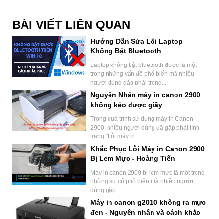
BÀI VIẾT LIÊN QUAN
Hướng Dẫn Sửa Lỗi Laptop
Không Bật Bluetooth
Laptop không bật bluetooth được là một
trong những vấn đề phổ biến mà nhiều
người dùng gặp phải trong...
Nguyên Nhân máy in canon 2900
không kéo được giấy
Trong quá trình sử dụng máy in Canon
2900, nhiều người dùng đã gặp phải tình
trạng "Lỗi máy in...
Khắc Phục Lỗi Máy in Canon 2900
Bị Lem Mực - Hoàng Tiến
Computer
Máy in canon 2900 bị lem mực là một trong
những sự cố phổ biến mà nhiều người
dùng gặp...
Máy in canon g2010 không ra mực
đen - Nguyên nhân và cách khắc