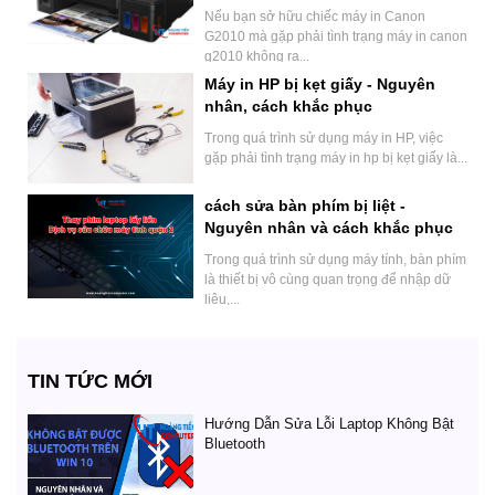
phục
Nếu bạn sở hữu chiếc máy in Canon
G2010 mà gặp phải tình trạng máy in canon
g2010 không ra...
Máy in HP bị kẹt giấy - Nguyên
nhân, cách khắc phục
Trong quá trình sử dụng máy in HP, việc
gặp phải tình trạng máy in hp bị kẹt giấy là...
cách sửa bàn phím bị liệt -
Nguyên nhân và cách khắc phục
hiệu quả
Trong quá trình sử dụng máy tính, bàn phím
là thiết bị vô cùng quan trọng để nhập dữ
liệu,...
TIN TỨC MỚI
Hướng Dẫn Sửa Lỗi Laptop Không Bật
Bluetooth