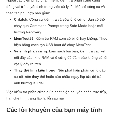
Ngoài các biện pháp phần mềm, kiểm tra phần cứng cũng
đóng vai trò quyết định trong việc xử lý lỗi. Một số công cụ và
thao tác phù hợp bao gồm:
Chkdsk
: Công cụ kiểm tra và sửa lỗi ổ cứng. Bạn có thể
chạy qua Command Prompt trong Safe Mode hoặc môi
trường Recovery.
MemTest86
: Kiểm tra RAM xem có bị lỗi hay không. Thực
hiện bằng cách tạo USB boot để chạy MemTest.
Vệ sinh phần cứng
: Làm sạch bụi bẩn, kiểm tra các kết
nối dây cáp, khe RAM và ổ cứng để đảm bảo không có lỗi
vật lý gây ra treo.
Thay thế linh kiện hỏng
: Nếu phát hiện phần cứng gặp
sự cố, nên thay thế hoặc sửa chữa ngay lập tức để tránh
ảnh hưởng lâu dài.
Việc kiểm tra phần cứng giúp phát hiện nguyên nhân trực tiếp,
hạn chế tình trạng lặp lại lỗi sau này.
Các lời khuyên của bạn máy tính