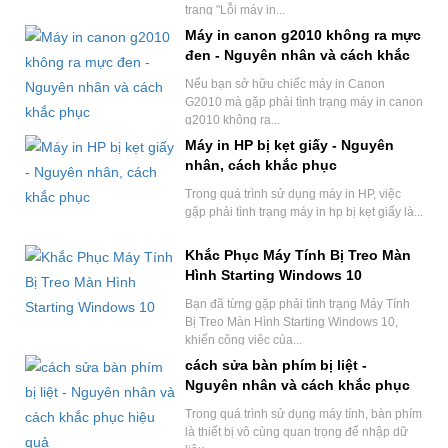
trạng "Lỗi máy in...
Máy in canon g2010 không ra mực
đen - Nguyên nhân và cách khắc
phục
Nếu bạn sở hữu chiếc máy in Canon
G2010 mà gặp phải tình trạng máy in canon
g2010 không ra...
Máy in HP bị kẹt giấy - Nguyên
nhân, cách khắc phục
Trong quá trình sử dụng máy in HP, việc
gặp phải tình trạng máy in hp bị kẹt giấy là...
Khắc Phục Máy Tính Bị Treo Màn
Hình Starting Windows 10
Bạn đã từng gặp phải tình trạng Máy Tính
Bị Treo Màn Hình Starting Windows 10,
khiến công việc của...
cách sửa bàn phím bị liệt -
Nguyên nhân và cách khắc phục
hiệu quả
Trong quá trình sử dụng máy tính, bàn phím
là thiết bị vô cùng quan trọng để nhập dữ