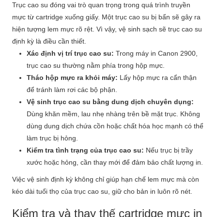
Trục cao su đóng vai trò quan trọng trong quá trình truyền
mực từ cartridge xuống giấy. Một trục cao su bị bẩn sẽ gây ra
hiện tượng lem mực rõ rệt. Vì vậy, vệ sinh sạch sẽ trục cao su
định kỳ là điều cần thiết.
Xác định vị trí trục cao su:
Trong máy in Canon 2900,
trục cao su thường nằm phía trong hộp mực.
Tháo hộp mực ra khỏi máy:
Lấy hộp mực ra cẩn thận
để tránh làm rơi các bộ phận.
Vệ sinh trục cao su bằng dung dịch chuyên dụng:
Dùng khăn mềm, lau nhẹ nhàng trên bề mặt trục. Không
dùng dung dịch chứa cồn hoặc chất hóa học mạnh có thể
làm trục bị hỏng.
Kiểm tra tình trạng của trục cao su:
Nếu trục bị trầy
xước hoặc hỏng, cần thay mới để đảm bảo chất lượng in.
Việc vệ sinh định kỳ không chỉ giúp hạn chế lem mực mà còn
kéo dài tuổi thọ của trục cao su, giữ cho bản in luôn rõ nét.
Kiểm tra và thay thế cartridge mực in