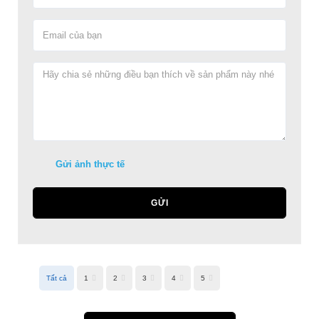
Gửi ảnh thực tế
GỬI
Tất cả
1
2
3
4
5