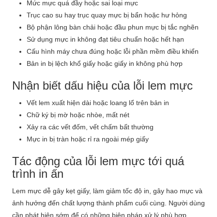
Mức mực quá đầy hoặc sai loại mực
Trục cao su hay trục quay mực bị bẩn hoặc hư hỏng
Bộ phận lông bàn chải hoặc đầu phun mực bị tắc nghẽn
Sử dụng mực in không đạt tiêu chuẩn hoặc hết hạn
Cấu hình máy chưa đúng hoặc lỗi phần mềm điều khiển
Bản in bị lệch khổ giấy hoặc giấy in không phù hợp
Nhận biết dấu hiệu của lỗi lem mực
Vết lem xuất hiện dài hoặc loang lổ trên bản in
Chữ ký bị mờ hoặc nhòe, mất nét
Xảy ra các vết đốm, vết chấm bất thường
Mực in bị tràn hoặc rỉ ra ngoài mép giấy
Tác động của lỗi lem mực tới quá
trình in ấn
Lem mực dễ gây kẹt giấy, làm giảm tốc độ in, gây hao mực và
ảnh hưởng đến chất lượng thành phẩm cuối cùng. Người dùng
cần phát hiện sớm để có những biện pháp xử lý phù hợp,