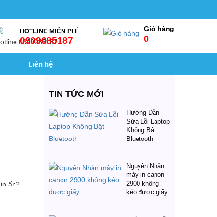
Giỏ hàng
HOTLINE MIỄN PHÍ
0
0909085187
Liên hệ
TIN TỨC MỚI
Hướng Dẫn
Sửa Lỗi Laptop
Không Bật
Bluetooth
Nguyên Nhân
máy in canon
2900 không
in ấn?
kéo được giấy