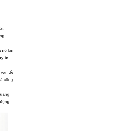
ới.
úng
à nó làm
y in
 vấn đề
là công
quảng
 động