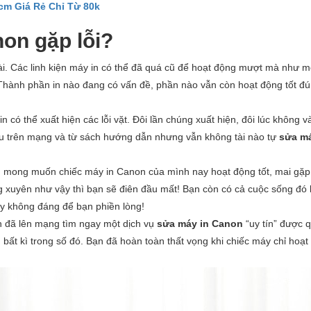
cm Giá Rẻ Chỉ Từ 80k
on gặp lỗi?
i. Các linh kiện máy in có thể đã quá cũ để hoạt động mượt mà như m
Thành phần in nào đang có vấn đề, phần nào vẫn còn hoạt động tốt đ
có thể xuất hiện các lỗi vặt. Đôi lần chúng xuất hiện, đôi lúc không v
ểu trên mạng và từ sách hướng dẫn nhưng vẫn không tài nào tự
sửa má
g mong muốn chiếc máy in Canon của mình nay hoạt động tốt, mai gặp
ng xuyên như vậy thì bạn sẽ điên đầu mất! Bạn còn có cả cuộc sống đó 
ậy không đáng để bạn phiền lòng!
ạn đã lên mạng tìm ngay một dịch vụ
sửa máy in Canon
“uy tín” được 
bất kì trong số đó. Bạn đã hoàn toàn thất vọng khi chiếc máy chỉ hoạt