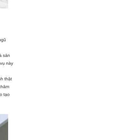
ngũ
là sản
 vụ này
h thật
 châm
o tạo