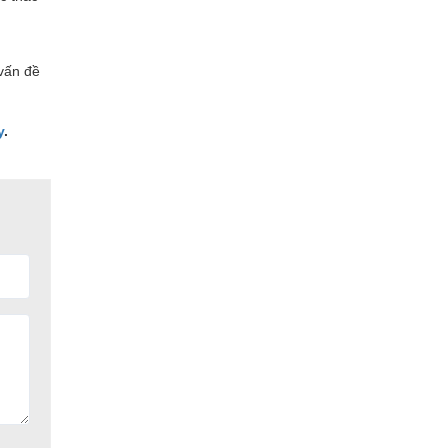
 vấn đề
y
.