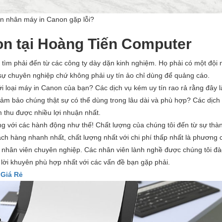
n nhân máy in Canon gặp lỗi?
on tại Hoàng Tiến Computer
ìm phải đến từ các công ty dày dặn kinh nghiệm. Họ phải có một đội 
 sự chuyên nghiệp chứ không phải uy tín ảo chỉ dùng để quảng cáo.
với loại máy in Canon của bạn? Các dịch vụ kém uy tín rao rả rằng đây 
ảm bảo chúng thật sự có thể dùng trong lâu dài và phù hợp? Các dịch
ằm thu được nhiều lợi nhuận nhất.
g với các hành động như thế! Chất lượng của chúng tôi đến từ sự thàn
ách hàng nhanh nhất, chất lượng nhất với chi phí thấp nhất là phương
gũ nhân viên chuyên nghiệp. Các nhân viên lành nghề được chúng tôi đà
 lời khuyên phù hợp nhất với các vấn đề bạn gặp phải.
 Giá Rẻ