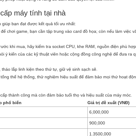
cấp máy tính tại nhà
 giúp bạn đạt được kết quả tối ưu nhất:
để chơi game, bạn cần tập trung vào card đồ họa; còn nếu làm việc v
ước khi mua, hãy kiểm tra socket CPU, khe RAM, nguồn điện phù hợp
i ý kiến của các kỹ thuật viên hoặc cộng đồng công nghệ để đưa ra q
tháo lắp linh kiện theo thứ tự, giữ vệ sinh sạch sẽ.
 tổng thể hệ thống, thử nghiệm hiệu suất để đảm bảo mọi thứ hoạt độ
 cấp thành công mà còn đảm bảo tuổi thọ và hiệu suất của máy móc.
p phổ biến
Giá trị đề xuất (VNĐ)
6,000,000
900,000
1.3500,000