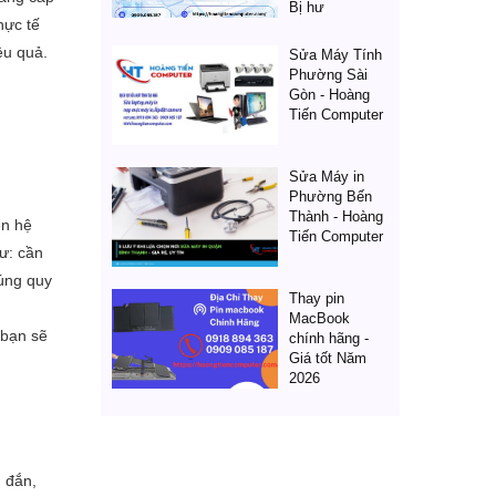
Bị hư
hực tế
ệu quả.
Sửa Máy Tính
Phường Sài
Gòn - Hoàng
Tiến Computer
Sửa Máy in
Phường Bến
Thành - Hoàng
ện hệ
Tiến Computer
ư: cần
đúng quy
Thay pin
MacBook
 bạn sẽ
chính hãng -
Giá tốt Năm
2026
g đắn,