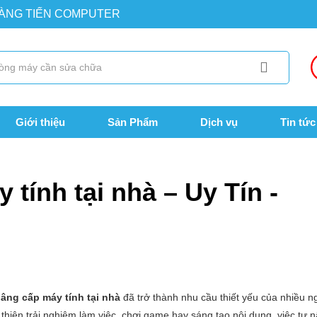
OÀNG TIẾN COMPUTER
Giới thiệu
Sản Phẩm
Dịch vụ
Tin tức
 nhà – Uy Tín - Chuyên Nghiệp
tính tại nhà – Uy Tín -
âng cấp máy tính tại nhà
đã trở thành nhu cầu thiết yếu của nhiều n
thiện trải nghiệm làm việc, chơi game hay sáng tạo nội dung, việc tự 