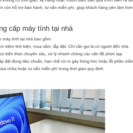
i không có thời gian, kỹ năng hoặc muốn đảm bảo quá trình diễn ra s
 tín còn hỗ trợ bảo hành, tư vấn miễn phí, giúp khách hàng yên tâm hơn
ng cấp máy tính tại nhà
ấp máy tính tại nhà bao gồm:
m kiếm linh kiện, mua sắm, lắp đặt. Chỉ cần gọi là có người đến nhà.
 có kiến thức chuyên sâu, xử lý nhanh chóng các vấn đề phức tạp.
ắp đặt đúng tiêu chuẩn, hạn chế rủi ro gây hỏng hóc hoặc lỗi phần mề
a chữa hoặc tư vấn miễn phí trong thời gian quy định.