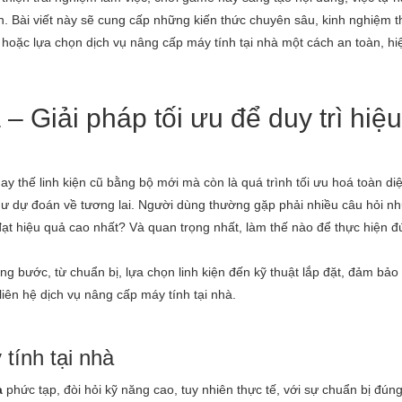
àn. Bài viết này sẽ cung cấp những kiến thức chuyên sâu, kinh nghiệm t
 hoặc lựa chọn dịch vụ nâng cấp máy tính tại nhà một cách an toàn, hi
– Giải pháp tối ưu để duy trì hiệu
y thế linh kiện cũ bằng bộ mới mà còn là quá trình tối ưu hoá toàn di
hư dự đoán về tương lai. Người dùng thường gặp phải nhiều câu hỏi nh
ạt hiệu quả cao nhất? Và quan trọng nhất, làm thế nào để thực hiện 
ng bước, từ chuẩn bị, lựa chọn linh kiện đến kỹ thuật lắp đặt, đảm bảo
 liên hệ dịch vụ nâng cấp máy tính tại nhà.
tính tại nhà
à
phức tạp, đòi hỏi kỹ năng cao, tuy nhiên thực tế, với sự chuẩn bị đún