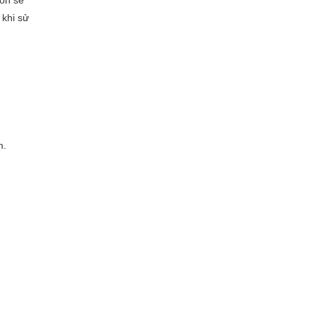
uôn sẻ
 khi sử
m.