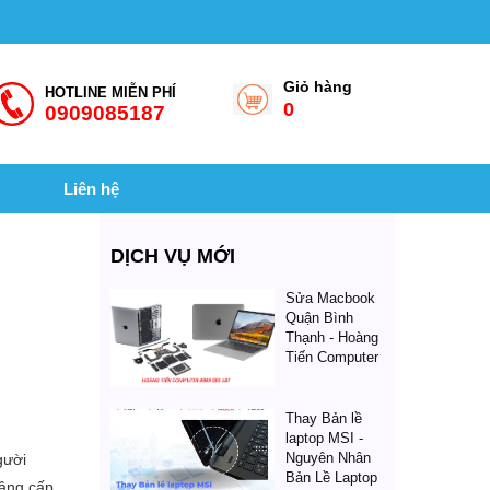
Giỏ hàng
HOTLINE MIỄN PHÍ
0
0909085187
Liên hệ
DỊCH VỤ MỚI
Sửa Macbook
Quận Bình
Thạnh - Hoàng
Tiến Computer
Thay Bản lề
laptop MSI -
Nguyên Nhân
gười
Bản Lề Laptop
nâng cấp