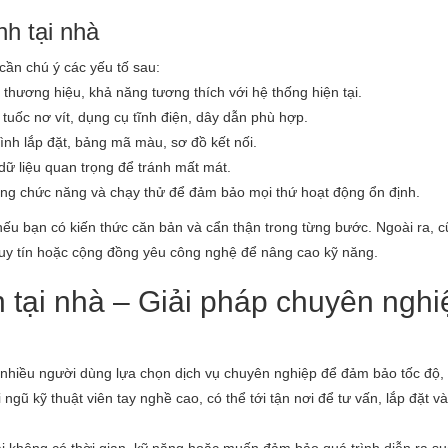
nh tại nhà
 cần chú ý các yếu tố sau:
 thương hiệu, khả năng tương thích với hệ thống hiện tại.
uốc nơ vít, dụng cụ tĩnh điện, dây dẫn phù hợp.
ình lắp đặt, bảng mã màu, sơ đồ kết nối.
 dữ liệu quan trọng để tránh mất mát.
từng chức năng và chạy thử để đảm bảo mọi thứ hoạt động ổn định.
u bạn có kiến thức căn bản và cẩn thận trong từng bước. Ngoài ra, c
uy tín hoặc cộng đồng yêu công nghệ để nâng cao kỹ năng.
 tại nhà – Giải pháp chuyên nghi
 nhiều người dùng lựa chọn dịch vụ chuyên nghiệp để đảm bảo tốc độ,
gũ kỹ thuật viên tay nghề cao, có thể tới tận nơi để tư vấn, lắp đặt và 