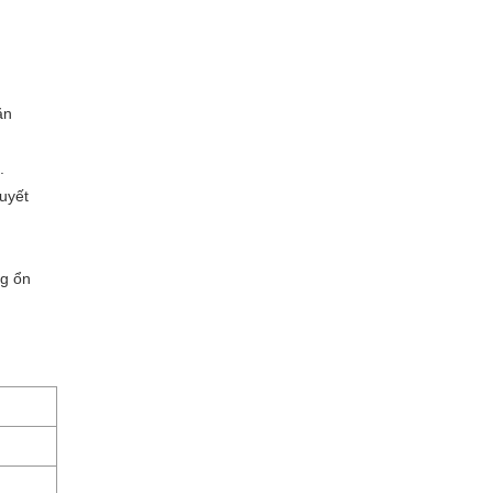
ăn
.
uyết
ng ổn