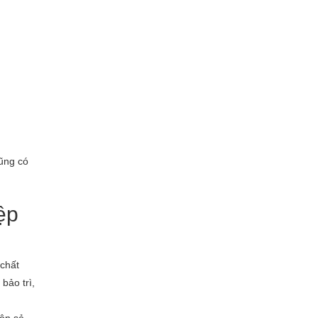
ũng có
ệp
 chất
bảo trì,