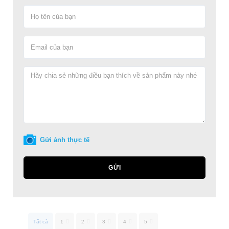
Gửi ảnh thực tế
GỬI
Tất cả
1
2
3
4
5