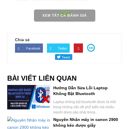
XEM TẤT CẢ ĐÁNH GIÁ
Chia sẻ
Facebook
Twitter
BÀI VIẾT LIÊN QUAN
Hướng Dẫn Sửa Lỗi Laptop
Không Bật Bluetooth
Laptop không bật bluetooth được là một
trong những vấn đề phổ biến mà nhiều
người dùng gặp phải trong...
Nguyên Nhân máy in canon 2900
không kéo được giấy