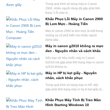
Trong quá trình sử dụng máy in Canon
2900, nhiều người dùng đã gặp phải tình
trạng "Lỗi máy in...
Khắc Phục Lỗi Máy in Canon 2900
Bị Lem Mực - Hoàng Tiến
Computer
Máy in canon 2900 bị lem mực là một trong
những sự cố phổ biến mà nhiều người
dùng gặp...
Máy in canon g2010 không ra mực
đen - Nguyên nhân và cách khắc
phục
Nếu bạn sở hữu chiếc máy in Canon
G2010 mà gặp phải tình trạng máy in canon
g2010 không ra...
Máy in HP bị kẹt giấy - Nguyên
nhân, cách khắc phục
Trong quá trình sử dụng máy in HP, việc
gặp phải tình trạng máy in hp bị kẹt giấy là...
Khắc Phục Máy Tính Bị Treo Màn
Hình Starting Windows 10