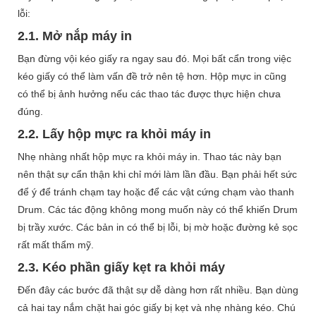
lỗi:
2.1. Mở nắp máy in
Bạn đừng vội kéo giấy ra ngay sau đó. Mọi bất cẩn trong việc
kéo giấy có thể làm vấn đề trở nên tệ hơn. Hộp mực in cũng
có thể bị ảnh hưởng nếu các thao tác được thực hiện chưa
đúng.
2.2. Lấy hộp mực ra khỏi máy in
Nhẹ nhàng nhất hộp mực ra khỏi máy in. Thao tác này bạn
nên thật sự cẩn thận khi chỉ mới làm lần đầu. Bạn phải hết sức
để ý để tránh chạm tay hoặc để các vật cứng chạm vào thanh
Drum. Các tác động không mong muốn này có thể khiến Drum
bị trầy xước. Các bản in có thể bị lỗi, bị mờ hoặc đường kẻ sọc
rất mất thẩm mỹ.
2.3. Kéo phần giấy kẹt ra khỏi máy
Đến đây các bước đã thật sự dễ dàng hơn rất nhiều. Bạn dùng
cả hai tay nắm chặt hai góc giấy bị kẹt và nhẹ nhàng kéo. Chú