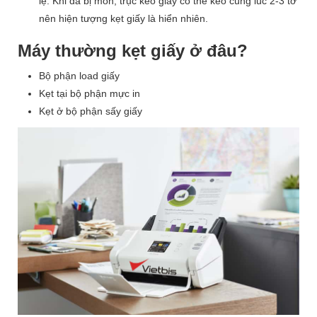
lệ. Khi đã bị mòn, trục kéo giấy có thể kéo cùng lúc 2-3 tờ
nên hiện tượng kẹt giấy là hiển nhiên.
Máy thường kẹt giấy ở đâu?
Bộ phận load giấy
Kẹt tại bộ phận mực in
Kẹt ở bộ phận sấy giấy