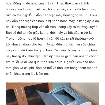
hoạt động nhiều nhất của máy in. Theo thời gian và ảnh
hưởng của lượng nhiệt cao, bộ phận sấy có thể đã hao mòn,
rulo có thể gặp lỗi,.. dẫn đến việc máy hoạt động yếu đi. Điều
này dẫn đến việc các bản in bị nhăn hoặc máy in kẹt giấy là do
đó. Trong trường hợp vấn đề trên không xảy ra thường xuyên.
Bạn có thể tự kéo giấy kẹt ra khỏi máy và bắt đầu in trở lại.
Trong trường hợp tệ hơn khi vấn đề xảy ra rất thường xuyên.
Lời khuyên dành cho bạn hãy gọi đến một dịch vụ sửa chữa
máy in tốt để kiểm tra giúp bạn. Các vấn đề xảy ra ở bộ phận
này tương đối phức tạp. Các dịch vụ sẽ giúp bạn nhanh chóng
tìm ra lỗi và đi vào quá trình sửa chữa. Họ tiết kiệm cho bạn
thời gian và chi phí. Bạn có thể vô tình làm hỏng thêm một bộ
phận khác trong lúc kiểm tra.