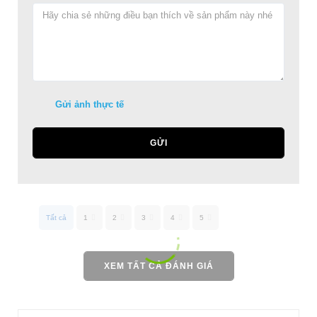
Gửi ảnh thực tế
GỬI
Tất cả
1
2
3
4
5
XEM TẤT CẢ ĐÁNH GIÁ