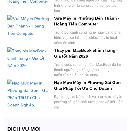
Trong thời đại công nghệ số ngày nay, máy
tính không chỉ là công cụ hỗ trợ học tập,
làm...
Sửa Máy in Phường Bến Thành -
Hoàng Tiến Computer
Trong bối cảnh công nghệ ngày càng phát
triển, việc sở hữu một chiếc máy in hoạt
động ổn định...
Thay pin MacBook chính hãng -
Giá tốt Năm 2026
Trong cuộc sống hiện đại, MacBook đã trở
thành người bạn đồng hành không thể
thiếu của nhiều người dùng...
Nạp Mực Máy in Phường Sài Gòn -
Giải Pháp Tối Ưu Cho Doanh
Nghiệp.
Bạn đang tìm kiếm dịch vụ nạp mực máy in
phường sài gòn chất lượng cao để tiết kiệm
chi...
DỊCH VỤ MỚI