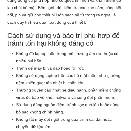
dụng dụng cụ phù hợp như cọ quét, khí nén và khăn mềm để
lau chùi bề mặt. Bên cạnh đó, kiểm tra các khe cắm, cổng kết
nối, pin và giữ cho thiết bị luôn sạch sẽ từ trong ra ngoài là
cách duy trì hiệu quả hoạt động của thiết bị.
Cách sử dụng và bảo trì phù hợp để
tránh tổn hại không đáng có
Không để laptop luôn trong môi trường ẩm ướt hoặc có
nhiều bụi bẩn.
Tránh để máy bị va đập hoặc rơi rớt.
Không sử dụng laptop trên các bề mặt mềm như giường,
nệm khiến quạt tản nhiệt bị chặn khí.
Thường xuyên cập nhật hệ điều hành, phần mềm chống
virus để bảo vệ khỏi malware và xung đột phần mềm.
Sử dụng đúng nguồn điện, tránh sạc quá lâu hoặc dùng
bộ sạc không chính hãng.
Không tắt máy đột ngột trong quá trình cài đặt hoặc
chuyển dữ liệu lớn.