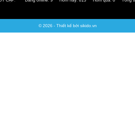
RUY CẬP:
Đang online: 9 Hôm nay: 813 Hôm qua: 0 Tổng tru
© 2026 - Thiết kế bởi sikido.vn