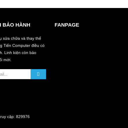
H BẢO HÀNH
FANPAGE
vụ sửa chữa và thay thế
àng Tiến Computer điều có
. Linh kiện còn bảo
ổi mới.
uy cập: 829976