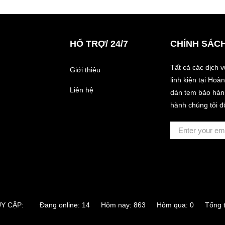
HỔ TRỢ/ 24/7
CHÍNH SÁC
Tất cả các dịch 
Giới thiệu
linh kiện tại Ho
Liên hệ
dán tem bảo hành
hành chúng tôi đ
RUY CẬP:
Đang online: 14 Hôm nay: 863 Hôm qua: 0 Tổng tr