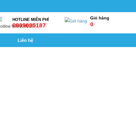
Giỏ hàng
HOTLINE MIỄN PHÍ
0
0909085187
Liên hệ