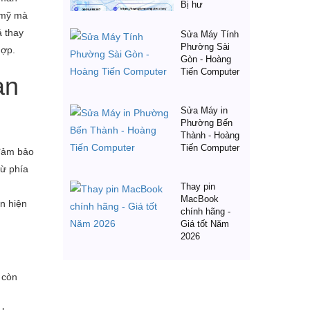
Bị hư
m mỹ mà
á thay
Sửa Máy Tính
Phường Sài
hợp.
Gòn - Hoàng
Tiến Computer
ạn
Sửa Máy in
Phường Bến
Thành - Hoàng
Tiến Computer
 đảm bảo
từ phía
Thay pin
MacBook
ến hiện
chính hãng -
Giá tốt Năm
2026
 còn