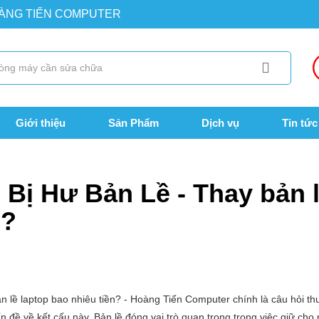
OÀNG TIẾN COMPUTER
Giới thiệu
Sản Phẩm
Dịch vụ
Tin tức
 Lề - Thay bản lề laptop bao nhiêu tiền?
Bị Hư Bản Lề - Thay bản 
n?
ản lề laptop bao nhiêu tiền? - Hoàng Tiến Computer chính là câu hỏi t
 đề về kết cấu này. Bản lề đóng vai trò quan trọng trong việc giữ cho