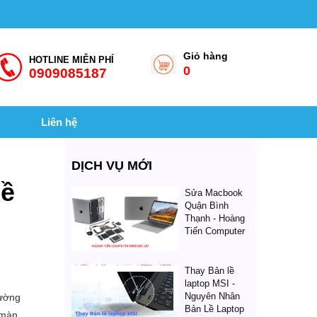
Giỏ hàng
HOTLINE MIỄN PHÍ
0
0909085187
Liên hệ
DỊCH VỤ MỚI
lề
Sửa Macbook
Quận Bình
Thạnh - Hoàng
Tiến Computer
Thay Bản lề
laptop MSI -
Nguyên Nhân
hường
Bản Lề Laptop
 màn