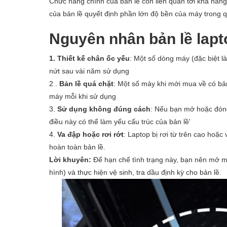
Chức năng chính của bản lề còn liên quan tới khả năng
của bản lề quyết định phần lớn độ bền của máy trong q
Nguyên nhân bản lề lapt
1. Thiết kế chân ốc yếu
: Một số dòng máy (đặc biệt 
nứt sau vài năm sử dụng
2 .
Bản lề quá chặt
: Một số máy khi mới mua về có bản
máy mỗi khi sử dụng
3.
Sử dụng không đúng cách
: Nếu bạn mở hoặc đón
điều này có thể làm yếu cấu trúc của bản lề'
4.
Va đập hoặc rơi rớt
: Laptop bị rơi từ trên cao hoặ
hoàn toàn bản lề.
Lời khuyên:
Để hạn chế tình trạng này, bạn nên mở má
hình) và thực hiện vệ sinh, tra dầu định kỳ cho bản lề.