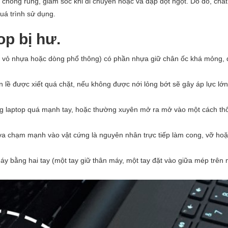
 chống rung, giảm sốc khi di chuyển hoặc va đập đột ngột. Do đó, chấ
uá trình sử dụng.
op bị hư.
là vỏ nhựa hoặc dòng phổ thông) có phần nhựa giữ chân ốc khá mỏng, 
 lề được xiết quá chặt, nếu không được nới lỏng bớt sẽ gây áp lực lớn
g laptop quá mạnh tay, hoặc thường xuyên mở ra mở vào một cách th
c va chạm mạnh vào vật cứng là nguyên nhân trực tiếp làm cong, vỡ ho
y bằng hai tay (một tay giữ thân máy, một tay đặt vào giữa mép trên