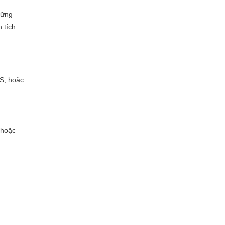
hững
 tích
PS, hoặc
 hoặc