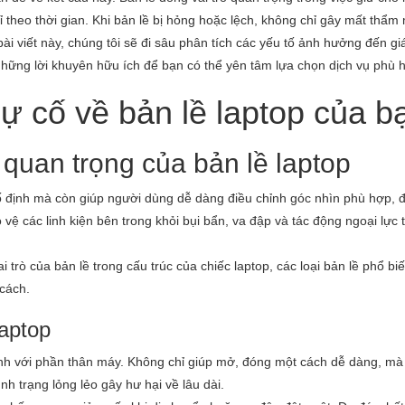
ỉ theo thời gian. Khi bản lề bị hỏng hoặc lệch, không chỉ gây mất thẩ
i viết này, chúng tôi sẽ đi sâu phân tích các yếu tố ảnh hưởng đến gi
những lời khuyên hữu ích để bạn có thể yên tâm lựa chọn dịch vụ phù 
sự cố về bản lề laptop của b
quan trọng của bản lề laptop
cố định mà còn giúp người dùng dễ dàng điều chỉnh góc nhìn phù hợp,
 vệ các linh kiện bên trong khỏi bụi bẩn, va đập và tác động ngoại lực 
 trò của bản lề trong cấu trúc của chiếc laptop, các loại bản lề phổ bi
cách.
laptop
 hình với phần thân máy. Không chỉ giúp mở, đóng một cách dễ dàng, mà
ình trạng lỏng lẻo gây hư hại về lâu dài.