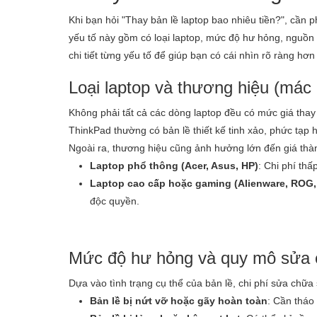
Khi bạn hỏi "Thay bản lề laptop bao nhiêu tiền?", cần 
yếu tố này gồm có loại laptop, mức độ hư hỏng, nguồn li
chi tiết từng yếu tố để giúp bạn có cái nhìn rõ ràng hơn 
Loại laptop và thương hiệu (mác
Không phải tất cả các dòng laptop đều có mức giá thay
ThinkPad thường có bản lề thiết kế tinh xảo, phức tạp hơ
Ngoài ra, thương hiệu cũng ảnh hưởng lớn đến giá thà
Laptop phổ thông (Acer, Asus, HP)
: Chi phí thấ
Laptop cao cấp hoặc gaming (Alienware, ROG
độc quyền.
Mức độ hư hỏng và quy mô sửa
Dựa vào tình trạng cụ thể của bản lề, chi phí sửa chữa
Bản lề bị nứt vỡ hoặc gãy hoàn toàn
: Cần tháo