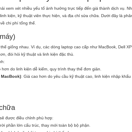
phải xem xét nhiều yếu tố ảnh hưởng trực tiếp đến giá thành dịch vụ. N
nh kiện, kỹ thuật viên thực hiện, và địa chỉ sửa chữa. Dưới đây là phân
về chi phí tổng thể.
 máy)
 thế giống nhau. Ví dụ, các dòng laptop cao cấp như MacBook, Dell X
n, đòi hỏi kỹ thuật và linh kiện đặc thù.
nh:
p hơn do linh kiện dễ kiếm, quy trình thay thế đơn giản.
, MacBook)
: Giá cao hơn do yêu cầu kỹ thuật cao, linh kiện nhập khẩu
 chữa
 sẽ được điều chỉnh phù hợp:
 rời phần lớn cấu trúc, thay mới toàn bộ bộ phận.