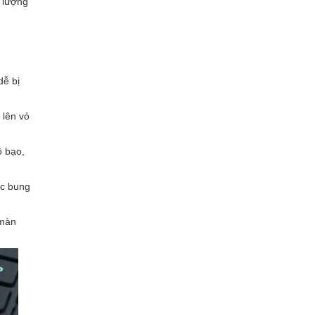
t lượng
dễ bị
 lên vỏ
ô bạo,
ặc bung
 màn