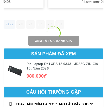
Lượt xem: 26765
Tất cả
1
2
3
4
5
XEM TẤT CẢ ĐÁNH GIÁ
SẢN PHẨM ĐÃ XEM
Pin Laptop Dell XPS 13 9343 - JD25G ZIN Giá
Tốt Năm 2026
980,000đ
CÂU HỎI THƯỜNG GẶP
THAY BÀN PHÍM LAPTOP BAO LÂU VẬY SHOP?