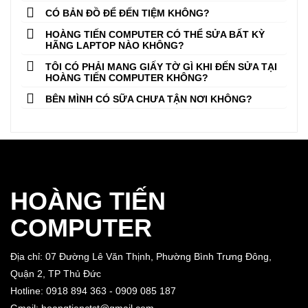
CÓ BẢN ĐỒ ĐỂ ĐẾN TIỆM KHÔNG?
HOÀNG TIẾN COMPUTER CÓ THỂ SỬA BẤT KỲ
HÃNG LAPTOP NÀO KHÔNG?
TÔI CÓ PHẢI MANG GIẤY TỜ GÌ KHI ĐẾN SỬA TẠI
HOÀNG TIẾN COMPUTER KHÔNG?
BÊN MÌNH CÓ SỮA CHƯA TẬN NƠI KHÔNG?
HOÀNG TIẾN
COMPUTER
Địa chỉ: 07 Đường Lê Văn Thịnh, Phường Bình Trưng Đông,
Quận 2, TP Thủ Đức
Hotline: 0918 894 363 - 0909 085 187