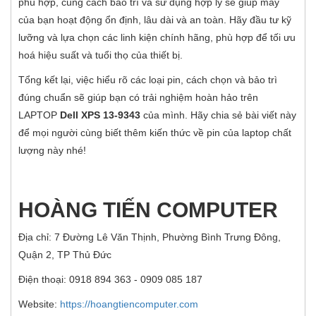
phù hợp, cùng cách bảo trì và sử dụng hợp lý sẽ giúp máy
của bạn hoạt động ổn định, lâu dài và an toàn. Hãy đầu tư kỹ
lưỡng và lựa chọn các linh kiện chính hãng, phù hợp để tối ưu
hoá hiệu suất và tuổi thọ của thiết bị.
Tổng kết lại, việc hiểu rõ các loại pin, cách chọn và bảo trì
đúng chuẩn sẽ giúp bạn có trải nghiệm hoàn hảo trên
LAPTOP
Dell XPS 13-9343
của mình. Hãy chia sẻ bài viết này
để mọi người cùng biết thêm kiến thức về pin của laptop chất
lượng này nhé!
HOÀNG TIẾN COMPUTER
Địa chỉ: 7 Đường Lê Văn Thịnh, Phường Bình Trưng Đông,
Quận 2, TP Thủ Đức
Điện thoại: 0918 894 363 - 0909 085 187
Website:
https://hoangtiencomputer.com