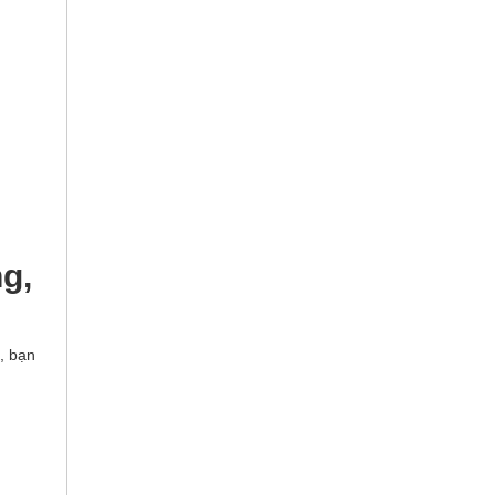
g,
n, bạn