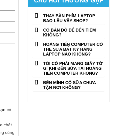
CÂU HỎI THƯỜNG GẶP
THAY BÀN PHÍM LAPTOP
BAO LÂU VẬY SHOP?
CÓ BẢN ĐỒ ĐỂ ĐẾN TIỆM
KHÔNG?
HOÀNG TIẾN COMPUTER CÓ
THỂ SỬA BẤT KỲ HÃNG
LAPTOP NÀO KHÔNG?
TÔI CÓ PHẢI MANG GIẤY TỜ
GÌ KHI ĐẾN SỬA TẠI HOÀNG
TIẾN COMPUTER KHÔNG?
BÊN MÌNH CÓ SỮA CHƯA
TẬN NƠI KHÔNG?
Bạn có
o chất
ãng cùng