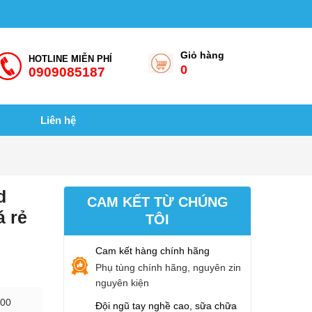
Giỏ hàng
HOTLINE MIỄN PHÍ
0
0909085187
Liên hệ
d
CAM KẾT TỪ CHÚNG
á rẻ
TÔI
Cam kết hàng chính hãng
Phụ tùng chính hãng, nguyên zin
nguyên kiện
500
Đội ngũ tay nghề cao, sữa chữa