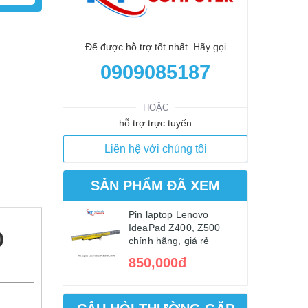
Để được hỗ trợ tốt nhất. Hãy gọi
0909085187
HOẶC
hỗ trợ trực tuyến
Liên hệ với chúng tôi
SẢN PHẨM ĐÃ XEM
Pin laptop Lenovo
IdeaPad Z400, Z500
0
chính hãng, giá rẻ
850,000đ