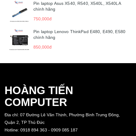
Pin laptop Asus X540, R540, X540L, X540LA
chính hãng
750,000đ
Pin laptop Lenovo ThinkPad E480, E490, E580
chính hãng
850,000đ
HOÀNG TIẾN
COMPUTER
Địa chỉ: 07 Đường Lê Văn Thịnh, Phường Bình Trưng Đông,
Quận 2, TP Thủ Đức
Hotline: 0918 894 363 - 0909 085 187