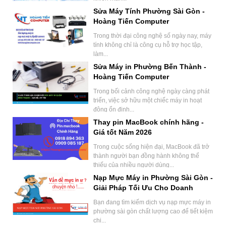
Sửa Máy Tính Phường Sài Gòn -
Hoàng Tiến Computer
Trong thời đại công nghệ số ngày nay, máy
tính không chỉ là công cụ hỗ trợ học tập,
làm...
Sửa Máy in Phường Bến Thành -
Hoàng Tiến Computer
Trong bối cảnh công nghệ ngày càng phát
triển, việc sở hữu một chiếc máy in hoạt
động ổn định...
Thay pin MacBook chính hãng -
Giá tốt Năm 2026
Trong cuộc sống hiện đại, MacBook đã trở
thành người bạn đồng hành không thể
thiếu của nhiều người dùng...
Nạp Mực Máy in Phường Sài Gòn -
Giải Pháp Tối Ưu Cho Doanh
Nghiệp.
Bạn đang tìm kiếm dịch vụ nạp mực máy in
phường sài gòn chất lượng cao để tiết kiệm
chi...