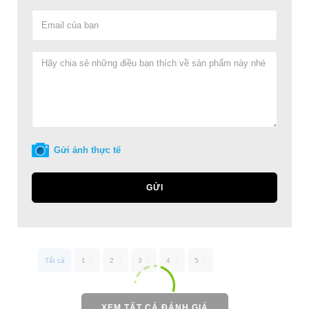
Gửi ảnh thực tế
GỬI
Tất cả
1
2
3
4
5
XEM TẤT CẢ ĐÁNH GIÁ