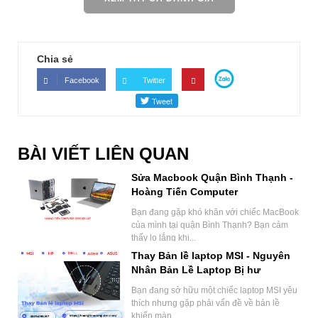
Chia sẻ
Facebook
Twitter
BÀI VIẾT LIÊN QUAN
Sửa Macbook Quận Bình Thạnh -
Hoàng Tiến Computer
Bạn đang gặp khó khăn với chiếc MacBook
của mình tại quận Bình Thạnh? Bạn cảm
thấy lo lắng khi...
Thay Bản lề laptop MSI - Nguyên
Nhân Bản Lề Laptop Bị hư
Bạn đang sở hữu một chiếc laptop MSI yêu
thích nhưng gặp phải vấn đề về bản lề
khiến màn...