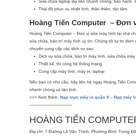
Sửa chữa laptop lấy liền nhanh chóng, bảo hành lê
Thái độ phục vụ nhiệt tình, thân thiện, tận tâm.
Hoàng Tiến Computer – Đơn vị
Hoàng Tiến Computer – Đơn vị sửa máy tính tại nhà chu
sửa chữa, bảo trì máy tính uy tín. Chúng tôi tự tin đe
chuyên cung cấp các dịch vụ sau:
Dịch vụ sửa chữa, bảo trì máy tính, sửa chữa máy i
Thiết kế, thi công hệ thống mạng
Cung cấp máy tính, máy in, laptop
Nếu bạn có nhu cầu, hãy liên hệ ngay Hoàng Tiến Compu
nhanh chóng và tận tình.
>>> Xem thêm:
Nạp mực máy in quận 9 – Nạp máy in
——————————
HOÀNG TIẾN COMPUTE
Địa chỉ: 7 Đường Lê Văn Thịnh, Phường Bình Trưng Đ