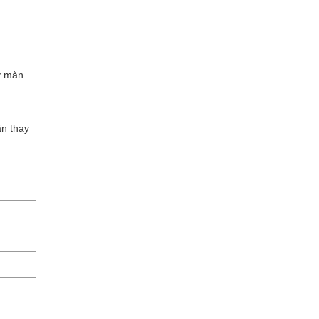
y màn
ần thay