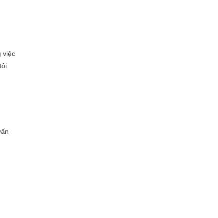
 việc
tôi
vấn