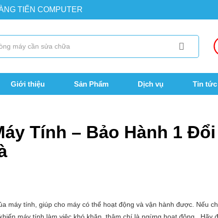
OÀNG TIẾN COMPUTER
Giới thiệu
Sản Phẩm
Dịch vụ
Tin tức
– Bảo Hành 1 Đổi 1 – Sửa Máy Tính Tại Nhà
áy Tính – Bảo Hành 1 Đổi
à
của máy tính, giúp cho máy có thể hoạt động và vận hành được. Nếu c
 khiến máy tính làm việc khó khăn, thậm chí là ngừng hoạt động. Hãy 