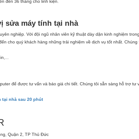
n đến 36 tháng cho linh kiện.
 sửa máy tính tại nhà
yên nghiệp. Với đội ngũ nhân viên kỹ thuật dày dặn kinh nghiệm trong
m đến cho quý khách hàng những trải nghiệm về dịch vụ tốt nhất. Chúng 
n,...
ter để được tư vấn và báo giá chi tiết. Chúng tôi sẵn sàng hỗ trợ tư 
 tại nhà sau 20 phút
R
ông, Quận 2, TP Thủ Đức