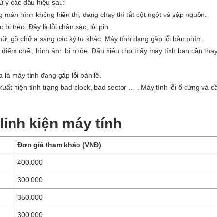
ú ý các dấu hiệu sau:
àn hình không hiển thị, đang chạy thì tắt đột ngột và sập nguồn.
 bị treo. Đây là lỗi chân sạc, lỗi pin.
chữ, gõ chữ a sang các ký tự khác. Máy tính đang gặp lỗi bàn phím.
 điểm chết, hình ảnh bị nhòe. Dấu hiệu cho thấy máy tính bạn cần tha
à máy tính đang gặp lỗi bản lề.
xuất hiện tình trạng bad block, bad sector … . Máy tính lỗi ổ cứng và c
linh kiện máy tính
Đơn giá tham khảo (VNĐ)
400.000
300.000
350.000
300.000