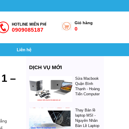
Giỏ hàng
HOTLINE MIỄN PHÍ
0
0909085187
Liên hệ
DỊCH VỤ MỚI
 1 –
Sửa Macbook
Quận Bình
Thạnh - Hoàng
Tiến Computer
Thay Bản lề
laptop MSI -
Nguyên Nhân
hẳng
Bản Lề Laptop
để