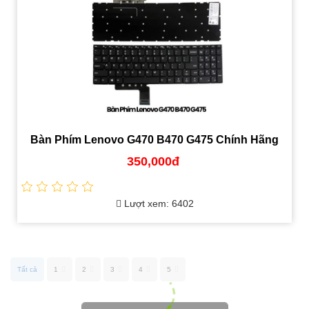
h Hãng
Pin laptop Lenovo Thinkpad X240, T450 chí
hãng
850,000đ
Lượt xem: 2933
Tất cả
1
2
3
4
5