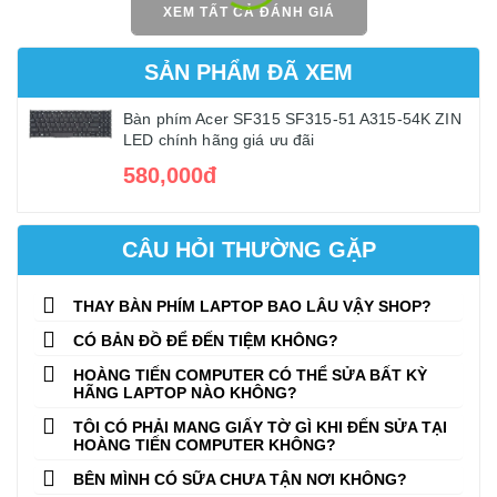
XEM TẤT CẢ ĐÁNH GIÁ
SẢN PHẨM ĐÃ XEM
Bàn phím Acer SF315 SF315-51 A315-54K ZIN
LED chính hãng giá ưu đãi
580,000đ
CÂU HỎI THƯỜNG GẶP
THAY BÀN PHÍM LAPTOP BAO LÂU VẬY SHOP?
CÓ BẢN ĐỒ ĐỂ ĐẾN TIỆM KHÔNG?
HOÀNG TIẾN COMPUTER CÓ THỂ SỬA BẤT KỲ
HÃNG LAPTOP NÀO KHÔNG?
TÔI CÓ PHẢI MANG GIẤY TỜ GÌ KHI ĐẾN SỬA TẠI
HOÀNG TIẾN COMPUTER KHÔNG?
BÊN MÌNH CÓ SỮA CHƯA TẬN NƠI KHÔNG?