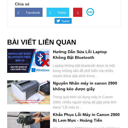
Chia sẻ
Facebook
Twitter
BÀI VIẾT LIÊN QUAN
Hướng Dẫn Sửa Lỗi Laptop
Không Bật Bluetooth
Laptop không bật bluetooth được là một
trong những vấn đề phổ biến mà nhiều
người dùng gặp phải trong...
Nguyên Nhân máy in canon 2900
không kéo được giấy
Trong quá trình sử dụng máy in Canon
2900, nhiều người dùng đã gặp phải tình
trạng "Lỗi máy in...
Khắc Phục Lỗi Máy in Canon 2900
Bị Lem Mực - Hoàng Tiến
Computer