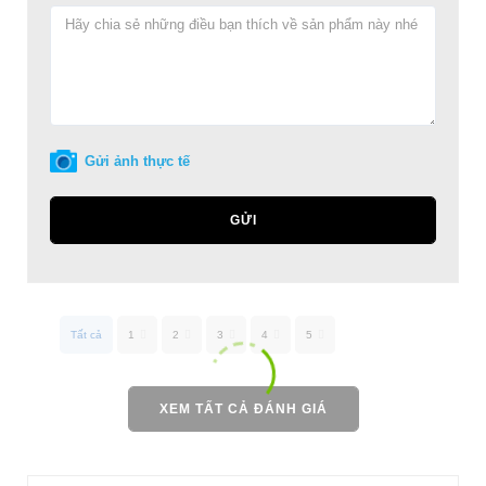
Gửi ảnh thực tế
GỬI
Tất cả
1
2
3
4
5
XEM TẤT CẢ ĐÁNH GIÁ