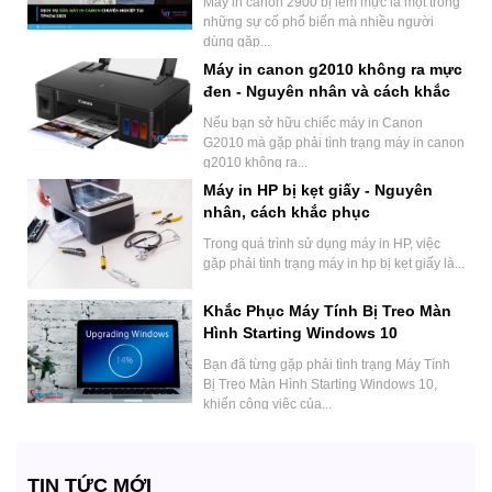
Máy in canon 2900 bị lem mực là một trong
những sự cố phổ biến mà nhiều người
dùng gặp...
Máy in canon g2010 không ra mực
đen - Nguyên nhân và cách khắc
phục
Nếu bạn sở hữu chiếc máy in Canon
G2010 mà gặp phải tình trạng máy in canon
g2010 không ra...
Máy in HP bị kẹt giấy - Nguyên
nhân, cách khắc phục
Trong quá trình sử dụng máy in HP, việc
gặp phải tình trạng máy in hp bị kẹt giấy là...
Khắc Phục Máy Tính Bị Treo Màn
Hình Starting Windows 10
Bạn đã từng gặp phải tình trạng Máy Tính
Bị Treo Màn Hình Starting Windows 10,
khiến công việc của...
TIN TỨC MỚI